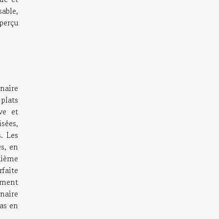
able,
perçu
naire
plats
ve et
isées,
. Les
s, en
quième
faite
iment
inaire
as en