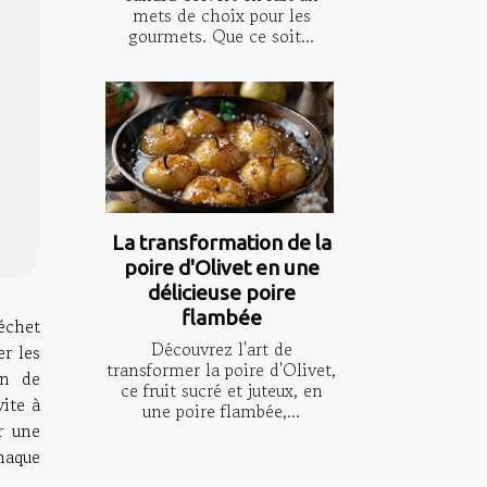
mets de choix pour les
gourmets. Que ce soit...
La transformation de la
poire d'Olivet en une
délicieuse poire
flambée
échet
Découvrez l'art de
r les
transformer la poire d'Olivet,
on de
ce fruit sucré et juteux, en
vite à
une poire flambée,...
r une
haque