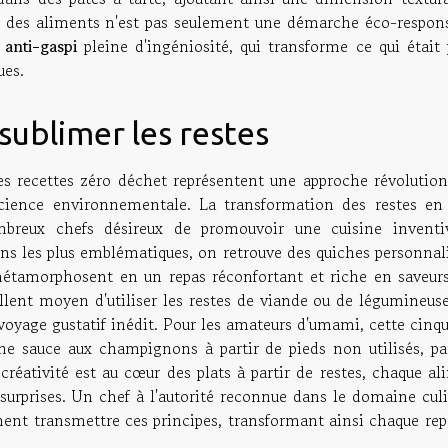
des aliments n'est pas seulement une démarche éco-respons
 anti-gaspi
pleine d'ingéniosité, qui transforme ce qui était 
ues.
sublimer les restes
es recettes zéro déchet représentent une approche révolution
nscience environnementale. La transformation des restes en 
mbreux chefs désireux de promouvoir une cuisine inventi
ons les plus emblématiques, on retrouve des quiches personnal
métamorphosent en un repas réconfortant et riche en saveurs
llent moyen d'utiliser les restes de viande ou de légumineuse
 voyage gustatif inédit. Pour les amateurs d'umami, cette cin
une sauce aux champignons à partir de pieds non utilisés, par
réativité est au cœur des plats à partir de restes, chaque al
 surprises. Un chef à l'autorité reconnue dans le domaine cul
ment transmettre ces principes, transformant ainsi chaque rep
.