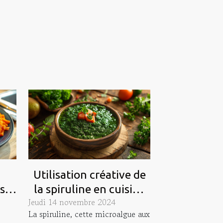
Utilisation créative de
s
la spiruline en cuisine
Jeudi 14 novembre 2024
es
tendances et recettes
La spiruline, cette microalgue aux
ans