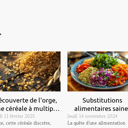
T
écouverte de l'orge,
Substitutions
e céréale à multiple
alimentaires saine
i 11 février 2025
Jeudi 14 novembre 2024
facettes
pour les intoléranc
ge, cette céréale discrète,
La quête d'une alimentation
comment cuisiner s