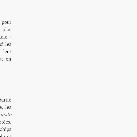
 pour
s plus
ale :
si les
 leur
ut en
artie
, les
amate
etées,
chips
le et