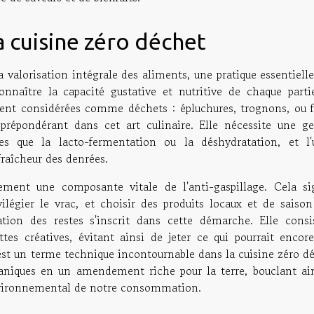
a cuisine zéro déchet
a valorisation intégrale des aliments, une pratique essentiell
onnaître la capacité gustative et nutritive de chaque parti
ent considérées comme déchets : épluchures, trognons, ou f
prépondérant dans cet art culinaire. Elle nécessite une ge
les que la lacto-fermentation ou la déshydratation, et l'
fraîcheur des denrées.
ment une composante vitale de l'anti-gaspillage. Cela sig
ilégier le vrac, et choisir des produits locaux et de saison
sation des restes s'inscrit dans cette démarche. Elle consi
tes créatives, évitant ainsi de jeter ce qui pourrait encore
st un terme technique incontournable dans la cuisine zéro dé
aniques en un amendement riche pour la terre, bouclant ain
environnemental de notre consommation.