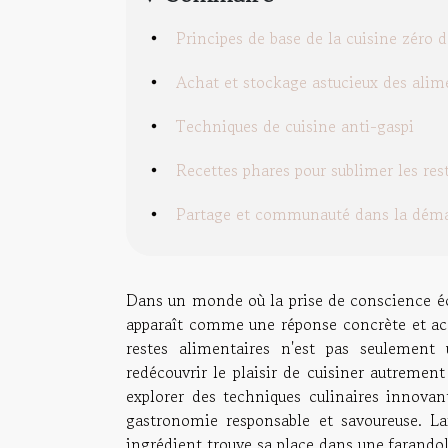
Principes de base de la cuisine zéro 
Achat et stockage astucieux des alim
Techniques de cuisine anti-gaspi
Recettes phares pour sublimer les res
Partage et communauté dans la déma
Dans un monde où la prise de conscience éco
apparaît comme une réponse concrète et acce
restes alimentaires n'est pas seulement
redécouvrir le plaisir de cuisiner autrement
explorer des techniques culinaires innovant
gastronomie responsable et savoureuse. La
ingrédient trouve sa place dans une farandole