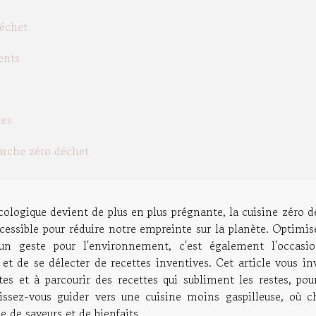
déchet
ents
tes
rche zéro déchet
logique devient de plus en plus prégnante, la cuisine zéro d
ssible pour réduire notre empreinte sur la planète. Optimise
 un geste pour l'environnement, c'est également l'occasi
 et de se délecter de recettes inventives. Cet article vous in
es et à parcourir des recettes qui subliment les restes, pou
issez-vous guider vers une cuisine moins gaspilleuse, où c
 de saveurs et de bienfaits.