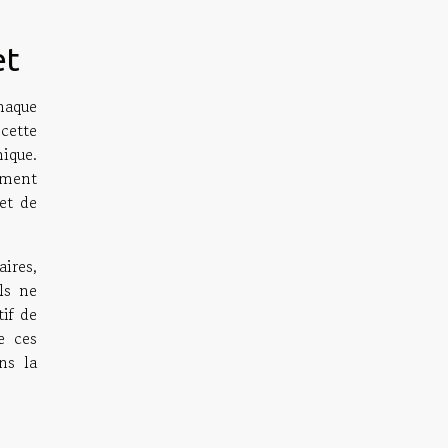
et
haque
cette
ique.
ement
et de
ires,
ls ne
if de
e ces
ns la