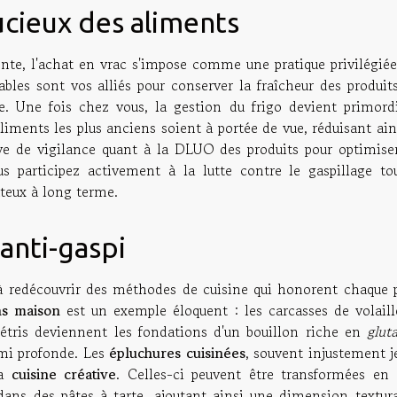
ucieux des aliments
te, l'achat en vrac s'impose comme une pratique privilégiée
ables sont vos alliés pour conserver la fraîcheur des produit
e. Une fois chez vous, la gestion du frigo devient primordi
liments les plus anciens soient à portée de vue, réduisant ain
euve de vigilance quant à la DLUO des produits pour optimiser
us participez activement à la lutte contre le gaspillage to
ûteux à long terme.
anti-gaspi
 à redécouvrir des méthodes de cuisine qui honorent chaque p
ns maison
est un exemple éloquent : les carcasses de volaille
étris deviennent les fondations d'un bouillon riche en
glut
ami profonde. Les
épluchures cuisinées
, souvent injustement j
la
cuisine créative
. Celles-ci peuvent être transformées en 
dans des pâtes à tarte, ajoutant ainsi une dimension textura