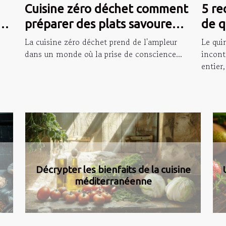
Cuisine zéro déchet comment
5 re
préparer des plats savoureux
de q
avec des épluchures
nutr
La cuisine zéro déchet prend de l'ampleur
Le qui
dans un monde où la prise de conscience...
incont
entier,
s
Découverte de l'Hôtel Central
Renaison, une pépite au cœur de la
Côte Roannaise