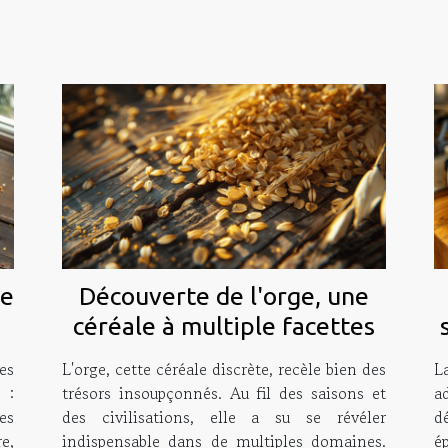
ge
Découverte de l'orge, une
céréale à multiple facettes
es
L'orge, cette céréale discrète, recèle bien des
L
 :
trésors insoupçonnés. Au fil des saisons et
a
es
des civilisations, elle a su se révéler
d
e,
indispensable dans de multiples domaines.
é