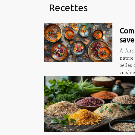
Recettes
Comm
save
dans
À l’arr
réco
nature 
belles 
facil
cuisine.