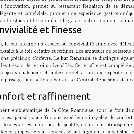
ion et innovation, permet au restaurant Renaison de se dém
 élégante et conviviale, promet une expérience gastronomiq
hotel restaurant le central est la garantie d'un moment culinai
vivialité et finesse
n
, le bar incarne un espace où convivialité rime avec délicat
cktails à la fois créatifs et raffinés. Les amateurs de boissons 
 une précision d'orfèvre. Le
bar Renaison
se distingue égale
et les trésors de terroirs diversifiés. Cette offre est compl
 toujours chaleureux et professionnel, assure une expérience de
e passage, une halte au bar du
Le Central Renaison
est inco
onfort et raffinement
ement emblématique de la Côte Roannaise, sont le fruit d'u
 y est pensé pour offrir une expérience inégalée de confort
 douces et les matériaux de qualité, créant une atmosphère 
ence, propose divers services visant à garantir la satisfact