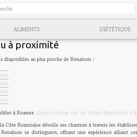
ALIMENTS
DIÉTÉTIQUE
ou à proximité
ls disponibles au plus proche de Renaison :
ités
ités
ités
ités
onibles à Roanne
cliquez ici pour voir les hôtels disponibles à
la Côte Roannaise dévoile ses charmes à travers les établissem
 Renaison se distinguent, offrant une expérience alliant co