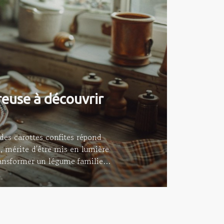
reuse à découvrir
 des carottes confites répond
s, mérite d'être mis en lumière
ansformer un légume familier
plus exigeants. L'origine des
que la conservation des aliments
ues, se bonifiant avec le temps