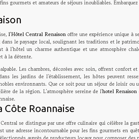
 fins gourmets et amateurs de séjours inoubliables. Embarquez 
aison
ise,
l'Hôtel Central Renaison
offre une expérience unique à s
ans le paysage local, soulignant les traditions et le patrimo
rent à l'hôtel un charme authentique et une atmosphère chale
t à la détente.
 palpable. Les chambres, décorées avec soin, offrent confort et
ns les jardins de l'établissement, les hôtes peuvent resse
gnobles environnants. Que ce soit pour un séjour de loisir ou 
lière de la région. L'atmosphère sereine de l'
hotel Renaison
nnaise.
a Côte Roannaise
Central se distingue par une offre culinaire qui célèbre la g
est une adresse incontournable pour les fins gourmets en quêt
lectionnés auprès de producteurs locaux pour composer des pla