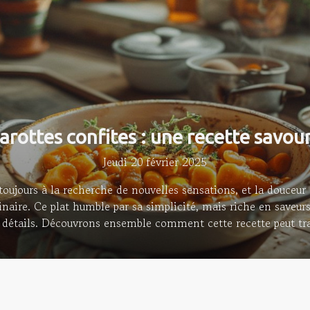
arottes confites : une recette savou
Jeudi 20 février 2025
 toujours à la recherche de nouvelles sensations, et la douceur
inaire. Ce plat humble par sa simplicité, mais riche en saveur
s détails. Découvrons ensemble comment cette recette peut tr
raffinée et surprenante, promettant de ravir les gourmets les 
linaire des carottes confites remonte à plusieurs siècles, lors
 majeure. Cette recette traditionnelle a su traverser les époq
et intégrant les subtiles variations des cultures culinaires...