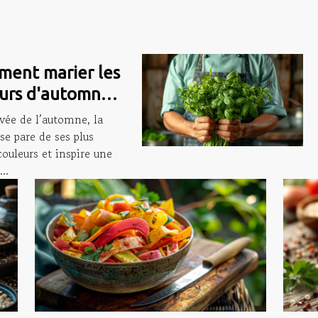
ent marier les
urs d'automne
 des recettes
ivée de l’automne, la
nfortantes et
se pare de ses plus
couleurs et inspire une
es
..