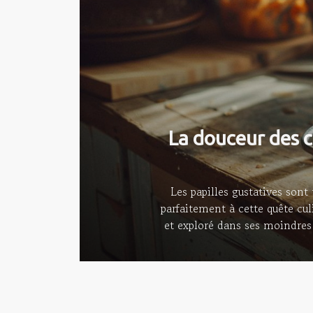
La douceur des c
Les papilles gustatives sont
parfaitement à cette quête cul
et exploré dans ses moindre
en une expérience gustative 
carottes confites L'histoire cu
représentait une préoccupation