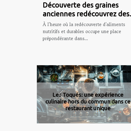
Découverte des graines
anciennes redécouvrez des
recettes avec millet,
À l'heure où la redécouverte d'aliments
épeautre et amarante
nutritifs et durables occupe une place
prépondérante dans...
Les bienfaits méconnus des graine
Previous
de chia dans votre alimentation
quotidienne