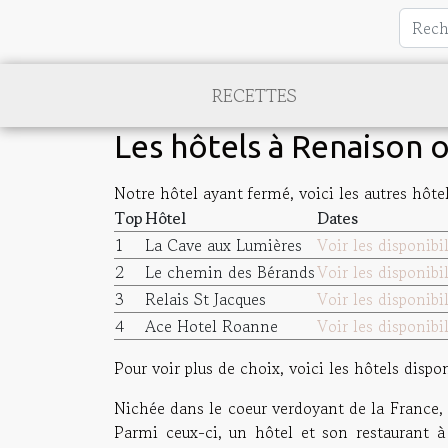
RECETTES
Les hôtels à Renaison 
Notre hôtel ayant fermé, voici les autres hôte
Top
Hôtel
Dates
1
La Cave aux Lumières
Voir les disponibil
2
Le chemin des Bérands
Voir les disponibil
3
Relais St Jacques
Voir les disponibil
4
Ace Hotel Roanne
Voir les disponibil
Pour voir plus de choix, voici les hôtels disp
Nichée dans le coeur verdoyant de la France, 
Parmi ceux-ci, un hôtel et son restaurant à