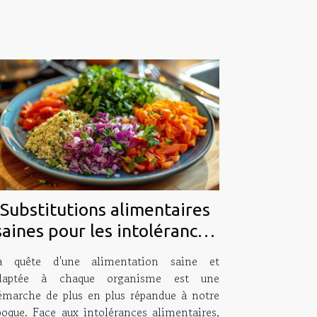
Substitutions alimentaires
saines pour les intolérances
comment cuisiner sans
a quête d'une alimentation saine et
allergènes
daptée à chaque organisme est une
émarche de plus en plus répandue à notre
poque. Face aux intolérances alimentaires,