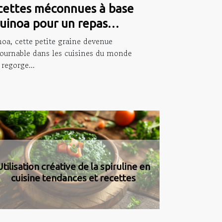
cettes méconnues à base
uinoa pour un repas
itif et original
noa, cette petite graine devenue
ournable dans les cuisines du monde
 regorge...
Substitutions alimentaires saines
Next
pour les intolérances comment
cuisiner sans allergènes