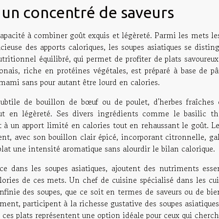
, un concentré de saveurs
apacité à combiner goût exquis et légèreté. Parmi les mets le
ieuse des apports caloriques, les soupes asiatiques se distin
tritionnel équilibré, qui permet de profiter de plats savoureu
onais, riche en protéines végétales, est préparé à base de pâ
mami sans pour autant être lourd en calories.
btile de bouillon de bœuf ou de poulet, d'herbes fraîches 
ut en légèreté. Ses divers ingrédients comme le basilic tha
 à un apport limité en calories tout en rehaussant le goût. L
nt, avec son bouillon clair épicé, incorporant citronnelle, g
 plat une intensité aromatique sans alourdir le bilan calorique.
e dans les soupes asiatiques, ajoutent des nutriments essen
lories de ces mets. Un chef de cuisine spécialisé dans les cu
infinie des soupes, que ce soit en termes de saveurs ou de bie
sement, participent à la richesse gustative des soupes asiatique
, ces plats représentent une option idéale pour ceux qui cherc