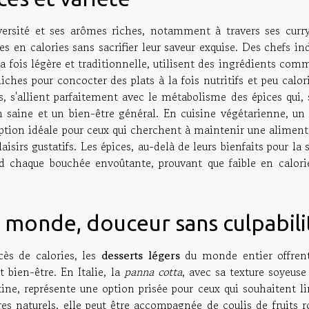
versité et ses arômes riches, notamment à travers ses curry
s en calories sans sacrifier leur saveur exquise. Des chefs in
a fois légère et traditionnelle, utilisent des ingrédients com
iches pour concocter des plats à la fois nutritifs et peu calor
 s'allient parfaitement avec le métabolisme des épices qui, 
n saine et un bien-être général. En cuisine végétarienne, un 
option idéale pour ceux qui cherchent à maintenir une aliment
isirs gustatifs. Les épices, au-delà de leurs bienfaits pour la 
d chaque bouchée envoûtante, prouvant que faible en calori
u monde, douceur sans culpabili
cès de calories, les
desserts légers
du monde entier offren
t bien-être. En Italie, la
panna cotta
, avec sa texture soyeuse
ne, représente une option prisée pour ceux qui souhaitent li
res naturels, elle peut être accompagnée de coulis de fruits 