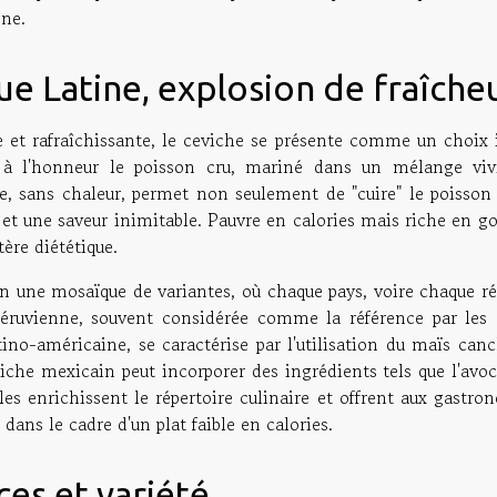
gne.
ue Latine, explosion de fraîche
e et rafraîchissante, le ceviche se présente comme un choix i
 à l'honneur le poisson cru, mariné dans un mélange vivi
e, sans chaleur, permet non seulement de "cuire" le poisson
e et une saveur inimitable. Pauvre en calories mais riche en go
tère diététique.
n une mosaïque de variantes, où chaque pays, voire chaque ré
 péruvienne, souvent considérée comme la référence par les 
tino-américaine, se caractérise par l'utilisation du maïs can
iche mexicain peut incorporer des ingrédients tels que l'avoc
les enrichissent le répertoire culinaire et offrent aux gastr
 dans le cadre d'un plat faible en calories.
ces et variété