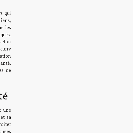
s qui
diens,
me les
iques.
selon
curry
ation
santé,
es ne
té
t une
 et sa
miter
rouges