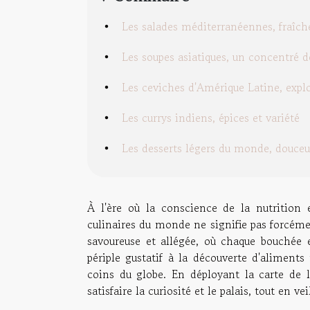
Les salades méditerranéennes, fraîche
Les soupes asiatiques, un concentré d
Les ceviches d'Amérique Latine, expl
Les currys indiens, épices et variété
Les desserts légers du monde, douceur
À l'ère où la conscience de la nutrition e
culinaires du monde ne signifie pas forcémen
savoureuse et allégée, où chaque bouchée 
périple gustatif à la découverte d'aliments
coins du globe. En déployant la carte de l
satisfaire la curiosité et le palais, tout en ve