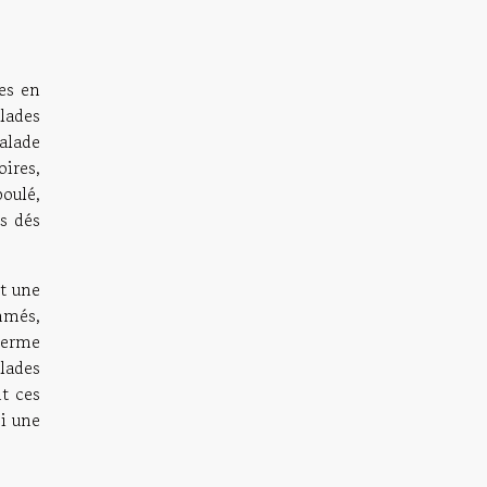
es en
lades
salade
ires,
boulé,
es dés
nt une
ommés,
terme
lades
t ces
i une