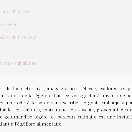
ur et légèreté
e saveurs
osion de fraîcheur
 sans culpabilité
t du bien-être n'a jamais été aussi élevée, explorer les pla
t faire fi de la légèreté. Laissez-vous guider à travers une o
est une ode à la santé sans sacrifier le goût. Embarquez po
 faibles en calories, mais riches en saveurs, provenant des q
a gourmandise légère, ce parcours culinaire est une invitat
illant à l'équilibre alimentaire.