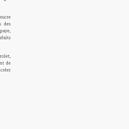
 sucre
s des
paye,
rfaits
olet,
ant de
 créer