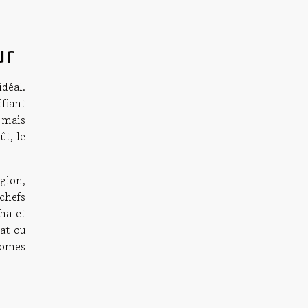
ur
déal.
fiant
 mais
ût, le
gion,
chefs
cha et
at ou
onomes