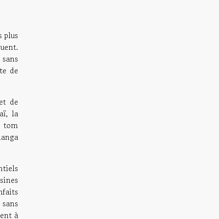
s plus
guent.
x sans
te de
et de
ï, la
e tom
alanga
tiels
isines
nfaits
s sans
hent à