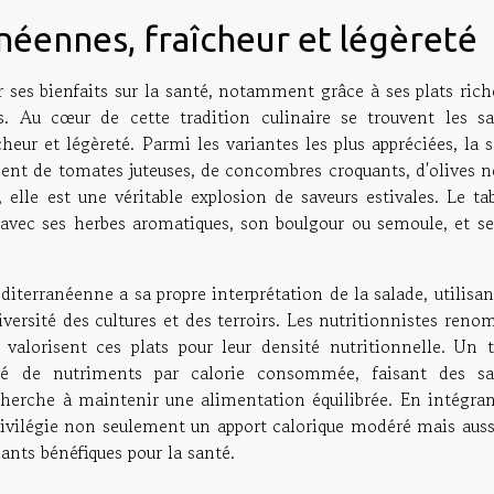
néennes, fraîcheur et légèreté
 ses bienfaits sur la santé, notamment grâce à ses plats rich
es. Au cœur de cette tradition culinaire se trouvent les sa
heur et légèreté. Parmi les variantes les plus appréciées, la 
nt de tomates juteuses, de concombres croquants, d'olives no
, elle est une véritable explosion de saveurs estivales. Le ta
té avec ses herbes aromatiques, son boulgour ou semoule, et s
iterranéenne a sa propre interprétation de la salade, utilisa
iversité des cultures et des terroirs. Les nutritionnistes ren
 valorisent ces plats pour leur densité nutritionnelle. Un 
ité de nutriments par calorie consommée, faisant des sa
herche à maintenir une alimentation équilibrée. En intégran
rivilégie non seulement un apport calorique modéré mais auss
ants bénéfiques pour la santé.