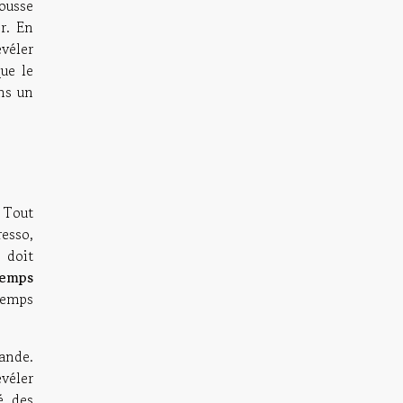
ousse
r. En
évéler
que le
ns un
 Tout
esso,
 doit
temps
temps
ande.
véler
é, des