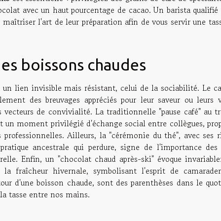
ocolat avec un haut pourcentage de cacao. Un barista qualifié
 maîtriser l'art de leur préparation afin de vous servir une tas
des boissons chaudes
n lien invisible mais résistant, celui de la sociabilité. Le ca
ement des breuvages appréciés pour leur saveur ou leurs v
vecteurs de convivialité. La traditionnelle "pause café" au tr
nt un moment privilégié d'échange social entre collègues, pro
professionnelles. Ailleurs, la "cérémonie du thé", avec ses r
 pratique ancestrale qui perdure, signe de l'importance des 
relle. Enfin, un "chocolat chaud après-ski" évoque invariabl
a fraîcheur hivernale, symbolisant l'esprit de camarader
autour d'une boisson chaude, sont des parenthèses dans le quo
 la tasse entre nos mains.