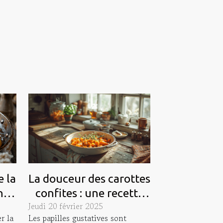
 la
La douceur des carottes
ne
confites : une recette
Jeudi 20 février 2025
savoureuse à découvrir
r la
Les papilles gustatives sont