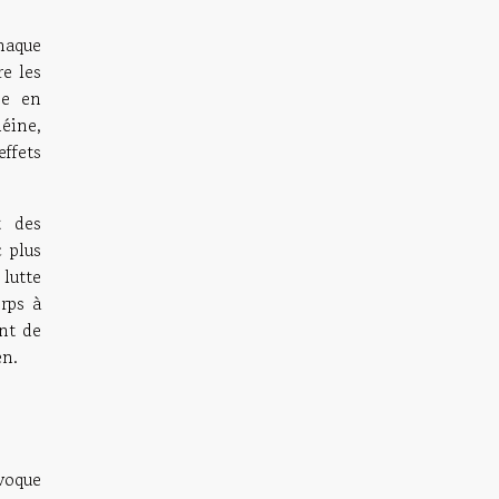
Chaque
re les
ée en
héine,
effets
t des
 plus
 lutte
orps à
nt de
en.
voque