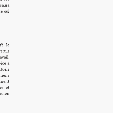
 saura
se qui
fé, le
ertus
avail,
pice à
ituels
liens
ement
ie et
tidien