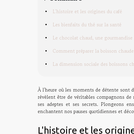
L'histoire et les origines du café
Les bienfaits du thé sur la santé
Le chocolat chaud, une gourmandise 
Comment préparer la boisson chaude 
La dimension sociale des boissons c
À l'heure où les moments de détente sont de
révèlent être de véritables compagnons de 
ses adeptes et ses secrets. Plongeons ens
enchantent nos pauses quotidiennes et décou
L'histoire et les origin