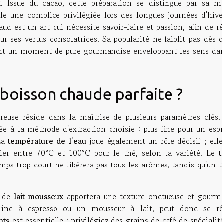
. Issue du cacao, cette préparation se distingue par sa m
lle une complice privilégiée lors des longues journées d'hive
ud est un art qui nécessite savoir-faire et passion, afin de r
ur ses vertus consolatrices. Sa popularité ne faiblit pas dès 
nt un moment de pure gourmandise enveloppant les sens da
boisson chaude parfaite ?
reuse réside dans la maîtrise de plusieurs paramètres clés.
ée à la méthode d'extraction choisie : plus fine pour un espr
 La
température de l'eau
joue également un rôle décisif ; elle
rier entre 70°C et 100°C pour le thé, selon la variété. Le
mps trop court ne libérera pas tous les arômes, tandis qu'un 
n de
lait mousseux
apportera une texture onctueuse et gourm
ine à espresso ou un mousseur à lait, peut donc se ré
nts
est essentielle : privilégiez des grains de café de spécialit