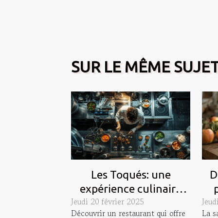
SUR LE MÊME SUJE
Les Toqués: une
D
expérience culinaire
Jeudi 20 février 2025
Jeud
hors du commun dans
co
Découvrir un restaurant qui offre
La s
ce restaurant unique