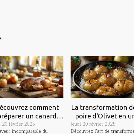
T
écouvrez comment
La transformation de
préparer un canard
poire d'Olivet en u
i 20 février 2025
Jeudi 20 février 2025
lvert au cidre ou au
délicieuse poire
aveur incomparable du
Découvrez l'art de transforme
four
flambée