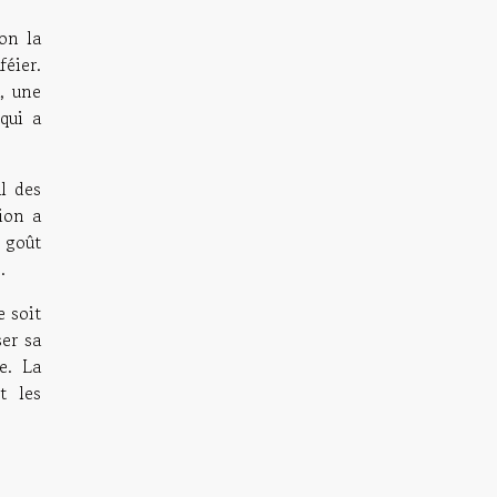
on la
féier.
, une
 qui a
l des
ion a
 goût
.
e soit
ser sa
e. La
t les