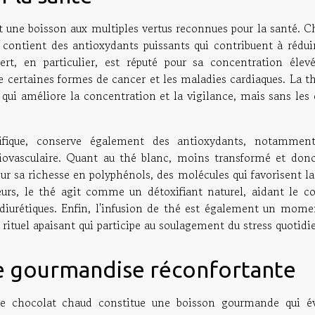
st une boisson aux multiples vertus reconnues pour la santé. 
e, contient des antioxydants puissants qui contribuent à rédui
rt, en particulier, est réputé pour sa concentration élev
re certaines formes de cancer et les maladies cardiaques. La t
qui améliore la concentration et la vigilance, mais sans les 
ifique, conserve également des antioxydants, notammen
diovasculaire. Quant au thé blanc, moins transformé et donc
our sa richesse en polyphénols, des molécules qui favorisent la
lleurs, le thé agit comme un détoxifiant naturel, aidant le c
 diurétiques. Enfin, l'infusion de thé est également un mome
 rituel apaisant qui participe au soulagement du stress quotidi
ne gourmandise réconfortante
 le chocolat chaud constitue une boisson gourmande qui é