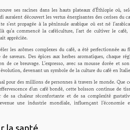
trouve ses racines dans les hauts plateaux d'Éthiopie où, sel
 auraient découvert les vertus énergisantes des cerises du ca
e s'est propagée à la péninsule arabique où est né l'arabica
 là qu'a commencé la caféiculture, l'art de cultiver le café,
it appréciée.
véler les arômes complexes du café, a été perfectionnée au fi
e de saveurs. Des épices aux herbes aromatiques, chaque rég
ion de ce breuvage. L'expresso, avec sa mousse dorée et son
 évolution, devenant un symbole de la culture du café en Italie
inal pour des millions de personnes à travers le monde. Que c
'effervescence d'un café bondé, cette boisson continue de tis
our de sa chaleur réconfortante et de sa complexité gustativ
 devenue une industrie mondiale, influençant l'économie e
r la santé