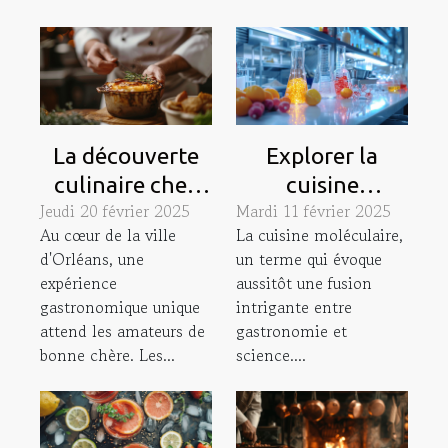
La découverte
Explorer la
culinaire chez
cuisine
Jeudi 20 février 2025
Mardi 11 février 2025
Les Toqués à
moléculaire :
Au cœur de la ville
La cuisine moléculaire,
Orléans
Science ou Art?
d'Orléans, une
un terme qui évoque
expérience
aussitôt une fusion
gastronomique unique
intrigante entre
attend les amateurs de
gastronomie et
bonne chère. Les...
science....