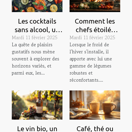
Les cocktails
Comment les
sans alcool, un
chefs étoilés
Mardi 11 février 2025
Mardi 11 février 2025
plaisir gustatif
subliment-ils les
La quête de plaisirs
Lorsque le froid de
sans modération
légumes d’hiver?
gustatifs nous mène
l'hiver s'installe, il
souvent à explorer des
apporte avec lui une
horizons variés, et
gamme de légumes
parmi eux, les...
robustes et
réconfortants....
Le vin bio, un
Café, thé ou