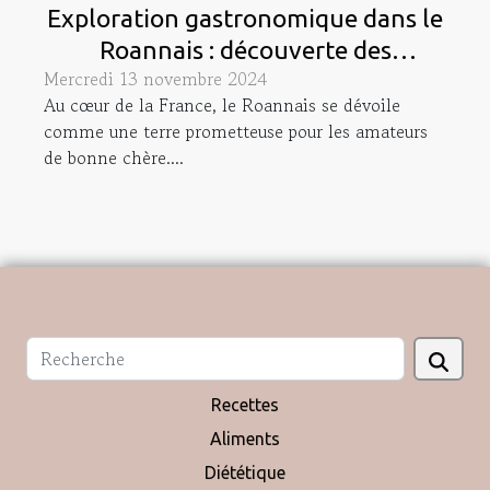
Exploration gastronomique dans le
Roannais : découverte des
Mercredi 13 novembre 2024
restaurants Côte Roannaise,
Au cœur de la France, le Roannais se dévoile
Central Côte, Jacques Coeur
comme une terre prometteuse pour les amateurs
Renaison et la Loge des Gardes
de bonne chère....
Recettes
Aliments
Diététique