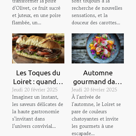
transformer la poire
sont toujours à la
délicieuse poire
savoureuse à
d'Olivet, ce fruit sucré
recherche de nouvelles
flambée
découvrir
et juteux, en une poire
sensations, et la
flambée, un...
douceur des carottes...
Les Toques du
Automne
Loiret : quand la
gourmand dans
Jeudi 20 février 2025
Jeudi 20 février 2025
sandwicherie
le Loiret : une
Imaginez un instant,
À l'arrivée de
rencontre la
exploration des
les saveurs délicates de
l'automne, le Loiret se
gastronomie à
meilleurs
la haute gastronomie
pare de couleurs
Orléans
restaurants
s’invitant dans
chatoyantes et invite
gastronomiques
l’univers convivial...
les gourmets à une
escapade...
de la région