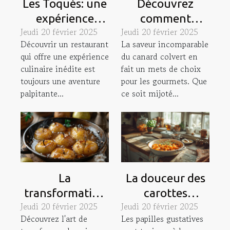
Les Toqués: une
Découvrez
expérience
comment
Jeudi 20 février 2025
Jeudi 20 février 2025
culinaire hors
préparer un
Découvrir un restaurant
La saveur incomparable
du commun
canard colvert
qui offre une expérience
du canard colvert en
dans ce
au cidre ou au
culinaire inédite est
fait un mets de choix
restaurant
four
toujours une aventure
pour les gourmets. Que
unique
palpitante...
ce soit mijoté...
La
La douceur des
transformation
carottes
Jeudi 20 février 2025
Jeudi 20 février 2025
de la poire
confites : une
Découvrez l'art de
Les papilles gustatives
d'Olivet en une
recette