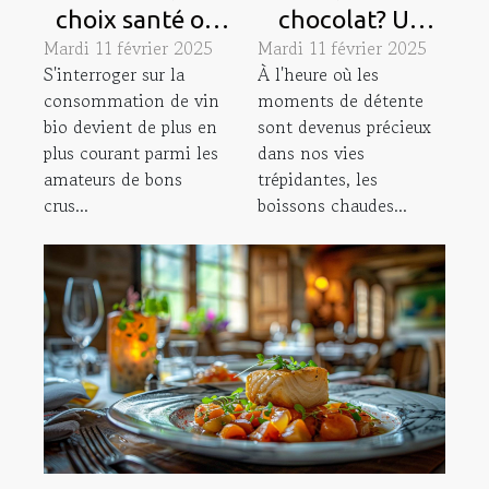
choix santé ou
chocolat? Un
Mardi 11 février 2025
Mardi 11 février 2025
une simple
zoom sur les
S'interroger sur la
À l'heure où les
mode?
boissons
consommation de vin
moments de détente
chaudes
bio devient de plus en
sont devenus précieux
préférées
plus courant parmi les
dans nos vies
amateurs de bons
trépidantes, les
crus...
boissons chaudes...