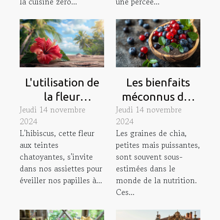
la cuisine zéro...
une percée...
L'utilisation de
Les bienfaits
la fleur
méconnus des
Jeudi 14 novembre
Jeudi 14 novembre
d'hibiscus en
graines de chia
2024
2024
cuisine secrets
dans votre
L'hibiscus, cette fleur
Les graines de chia,
culinaires et
alimentation
aux teintes
petites mais puissantes,
recettes
quotidienne
chatoyantes, s'invite
sont souvent sous-
exotiques
dans nos assiettes pour
estimées dans le
éveiller nos papilles à...
monde de la nutrition.
Ces...