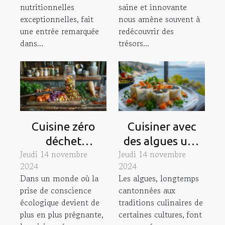
recettes
innovante
nutritionnelles
saine et innovante
exceptionnelles, fait
nous amène souvent à
une entrée remarquée
redécouvrir des
dans...
trésors...
Cuisine zéro
Cuisiner avec
déchet
des algues une
Jeudi 14 novembre
Jeudi 14 novembre
techniques et
exploration
2024
2024
recettes pour
gastronomique
Dans un monde où la
Les algues, longtemps
optimiser les
pour des
prise de conscience
cantonnées aux
restes
recettes
écologique devient de
traditions culinaires de
alimentaires
innovantes
plus en plus prégnante,
certaines cultures, font