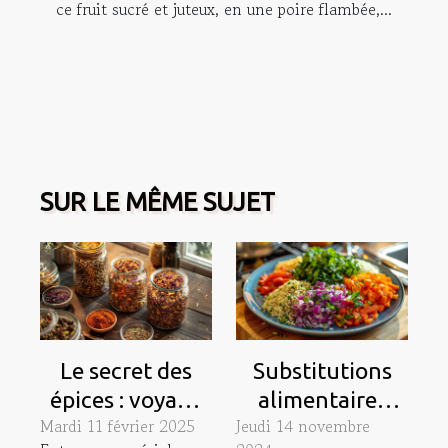
ce fruit sucré et juteux, en une poire flambée,...
SUR LE MÊME SUJET
Le secret des
Substitutions
épices : voyage
alimentaires
Mardi 11 février 2025
Jeudi 14 novembre
au coeur des
saines pour les