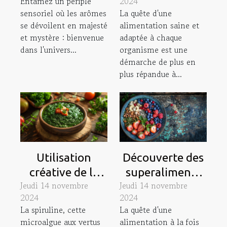
Entamez un périple
2024
saveurs
intolérances
sensoriel où les arômes
La quête d'une
comment
se dévoilent en majesté
alimentation saine et
cuisiner sans
et mystère : bienvenue
adaptée à chaque
allergènes
dans l'univers...
organisme est une
démarche de plus en
plus répandue à...
Utilisation
Découverte des
créative de la
superaliments
Jeudi 14 novembre
Jeudi 14 novembre
spiruline en
ancestraux
2024
2024
cuisine
méconnus pour
La spiruline, cette
La quête d'une
tendances et
une cuisine
microalgue aux vertus
alimentation à la fois