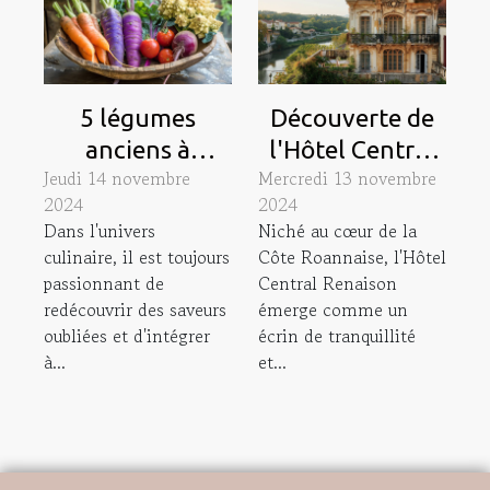
5 légumes
Découverte de
anciens à
l'Hôtel Central
Jeudi 14 novembre
Mercredi 13 novembre
redécouvrir
Renaison, une
2024
2024
pour des plats
pépite au cœur
Dans l'univers
Niché au cœur de la
authentiques et
de la Côte
culinaire, il est toujours
Côte Roannaise, l'Hôtel
tendance
Roannaise
passionnant de
Central Renaison
redécouvrir des saveurs
émerge comme un
oubliées et d'intégrer
écrin de tranquillité
à...
et...